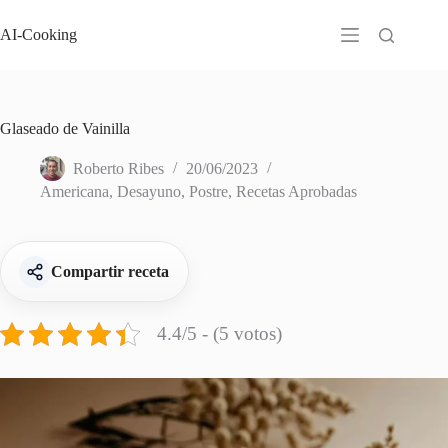
Saltar
al
AI-Cooking
contenido
Glaseado de Vainilla
Roberto Ribes
20/06/2023
Americana
,
Desayuno
,
Postre
,
Recetas Aprobadas
Compartir receta
4.4/5 - (5 votos)