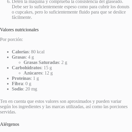
Detén la máquina y comprueba la consistencia del glaseado.
Debe ser lo suficientemente espeso como para cubrir los donuts
o cupcakes, pero lo suficientemente fluido para que se deslice
fácilmente.
Valores nutricionales
Por porción:
Calorías
: 80 kcal
Grasas
: 4 g
Grasas Saturadas
: 2 g
Carbohidratos
: 15 g
Azúcares
: 12 g
Proteínas
: 1 g
Fibra
: 0 g
Sodio
: 20 mg
Ten en cuenta que estos valores son aproximados y pueden variar
según los ingredientes y las marcas utilizadas, así como las porciones
servidas.
Alérgenos