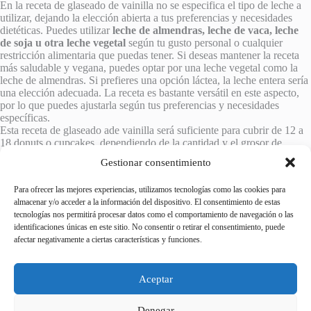
En la receta de glaseado de vainilla no se especifica el tipo de leche a
utilizar, dejando la elección abierta a tus preferencias y necesidades
dietéticas. Puedes utilizar
leche de almendras, leche de vaca, leche
de soja u otra leche vegetal
según tu gusto personal o cualquier
restricción alimentaria que puedas tener. Si deseas mantener la receta
más saludable y vegana, puedes optar por una leche vegetal como la
leche de almendras. Si prefieres una opción láctea, la leche entera sería
una elección adecuada. La receta es bastante versátil en este aspecto,
por lo que puedes ajustarla según tus preferencias y necesidades
específicas.
Esta receta de glaseado ade vainilla será suficiente para cubrir de 12 a
18 donuts o cupcakes, dependiendo de la cantidad y el grosor de
glaseado que prefieras para cada uno.
Gestionar consentimiento
Es ideal para cubrir nuestros
Donuts Integrales con Avena
y nuestras
fabulosas
Galletas de Jengibre
.
Para ofrecer las mejores experiencias, utilizamos tecnologías como las cookies para
almacenar y/o acceder a la información del dispositivo. El consentimiento de estas
tecnologías nos permitirá procesar datos como el comportamiento de navegación o las
identificaciones únicas en este sitio. No consentir o retirar el consentimiento, puede
afectar negativamente a ciertas características y funciones.
ANTERIOR
SIGUIENTE
Aceptar
Denegar