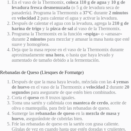
En el vaso de la Thermomix,
coloca 110 g de agua
y
10 g de
levadura fresca desmenuzada
(o 5 g de levadura seca de
panadería). Programa la Thermomix a
37°C
durante
2 minutos
en
velocidad 2
para calentar el agua y activar la levadura.
Después de calentar el agua con la levadura, agrega la
210 g de
harina de trigo
y la
pizca de sal
al vaso de la Thermomix.
Programa la Thermomix en la función «
espiga
» o «amasar»
durante
2 minutos
para mezclar y amasar la masa hasta que esté
suave y homogénea.
Deja que la masa repose en el vaso de la Thermomix durante
aproximadamente
una hora
, o hasta que haya levado y
aumentado de tamaño debido a la fermentación.
Rebanadas de Queso (Llesques de Formatge)
Después de que la masa haya levado, mézclala con las
4 yemas
de huevo
en el vaso de la Thermomix a
velocidad 2
durante
20
segundos
para asegurarte de que estén bien combinados.
Corta el
queso
en 8 trozos iguales.
Toma una sartén y caliéntala con
manteca de cerdo
, aceite de
oliva o mantequilla, para freír las rebanadas de queso.
Sumerge las
rebanadas de queso
en la
mezcla de masa y
huevo
, asegurándote de cubrirlas bien.
Fríe las rebanadas de queso en la sartén con grasa caliente.
Gíralas de vez en cuando hasta que estén doradas y crujientes.