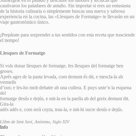
Sumérgete en el pasado y descubre los sabores y técnicas que
cautivaron los paladares de antaño. Sin importar si eres un entusiasta
de la historia culinaria o simplemente buscas una nueva y sabrosa
experiencia en la cocina, las «Llesques de Formatge» te llevarán en un
viaje gastronómico único.
¡Prepárate para sorprender a tus sentidos con esta receta que trasciende
el tiempo!
Llesques de Formatge
Si vols donar llesques de formatge, fes llesques del formatge ben
groses.
Aprés ages de la pasta levada, com demunt és dit, e mescla-la ab
vermells
d’ous; e fes-ho molt debatre ab una cullera. E puys unte’n la esquena
del
formatge desús e dejús, e mit-la en la paella ab del greix demunt dit.
Gira-la
adés adés e, com serà cuyta, trau-la, e mit-hi sucre desús e dejús.
Llibre de Sent Soví, Anónimo, Siglo XIV
Info