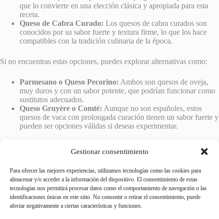
que lo convierte en una elección clásica y apropiada para esta
receta.
Queso de Cabra Curado:
Los quesos de cabra curados son
conocidos por su sabor fuerte y textura firme, lo que los hace
compatibles con la tradición culinaria de la época.
Si no encuentras estas opciones, puedes explorar alternativas como:
Parmesano o Queso Pecorino:
Ambos son quesos de oveja,
muy duros y con un sabor potente, que podrían funcionar como
sustitutos adecuados.
Queso Gruyère o Comté:
Aunque no son españoles, estos
quesos de vaca con prolongada curación tienen un sabor fuerte y
pueden ser opciones válidas si deseas experimentar.
La elección del queso te permitirá capturar el sabor y la esencia de esta
Gestionar consentimiento
receta histórica. ¡Disfruta explorando las diferentes opciones y
descubre cuál se adapta mejor a tus preferencias culinarias!
Para ofrecer las mejores experiencias, utilizamos tecnologías como las cookies para
almacenar y/o acceder a la información del dispositivo. El consentimiento de estas
tecnologías nos permitirá procesar datos como el comportamiento de navegación o las
identificaciones únicas en este sitio. No consentir o retirar el consentimiento, puede
afectar negativamente a ciertas características y funciones.
ANTERIOR
SIGUIENTE