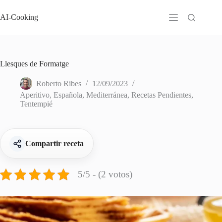
Saltar
al
AI-Cooking
contenido
Llesques de Formatge
Roberto Ribes
12/09/2023
Aperitivo
,
Española
,
Mediterránea
,
Recetas Pendientes
,
Tentempié
Compartir receta
5/5 - (2 votos)