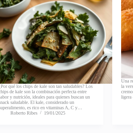
Una re
¿Por qué los chips de kale son tan saludables? Los
la ver
chips de kale son la combinación perfecta entre
cremos
sabor y nutrición, ideales para quienes buscan un
ligera
snack saludable. El kale, considerado un
superalimento, es rico en vitaminas A, C y…
Roberto Ribes
19/01/2025