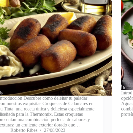
Introd
Introducción Descubre cómo deleitar tu paladar
opción
con nuestras exquisitas Croquetas de Calamares en
Aguaca
su Tinta, una receta única y deliciosa especialmente
combin
diseñada para la Thermomix. Estas croquetas
proteí
presentan una combinación perfecta de sabores y
texturas: un crujiente exterior dorado que…
Roberto Ribes
27/08/2023