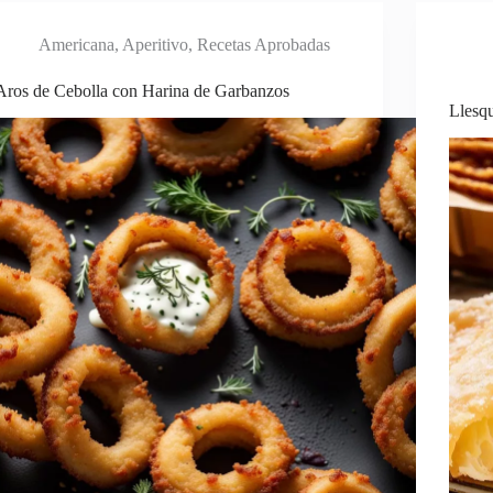
Americana
,
Aperitivo
,
Recetas Aprobadas
Aros de Cebolla con Harina de Garbanzos
Llesq