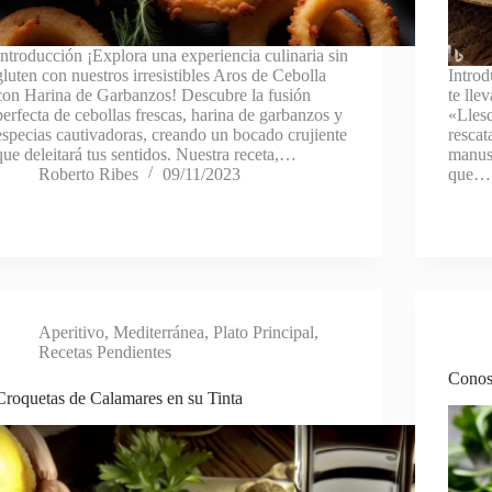
Introducción ¡Explora una experiencia culinaria sin
gluten con nuestros irresistibles Aros de Cebolla
Introd
con Harina de Garbanzos! Descubre la fusión
te lle
perfecta de cebollas frescas, harina de garbanzos y
«Llesq
especias cautivadoras, creando un bocado crujiente
rescat
que deleitará tus sentidos. Nuestra receta,…
manusc
Roberto Ribes
09/11/2023
que…
Aperitivo
,
Mediterránea
,
Plato Principal
,
Recetas Pendientes
Conos
Croquetas de Calamares en su Tinta