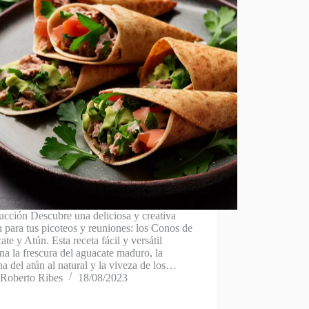
ucción Descubre una deliciosa y creativa
 para tus picoteos y reuniones: los Conos de
te y Atún. Esta receta fácil y versátil
a la frescura del aguacate maduro, la
na del atún al natural y la viveza de los…
Roberto Ribes
18/08/2023