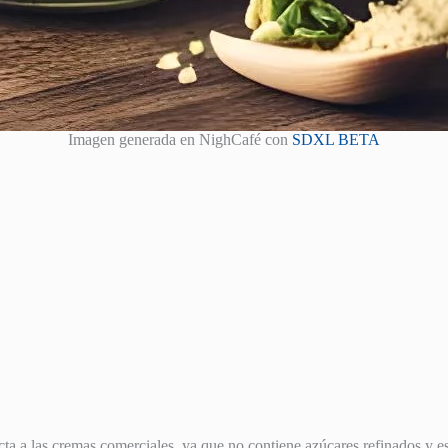
Imagen generada en NighCafé con
SDXL BETA
cta a las cremas comerciales, ya que no contiene azúcares refinados y e