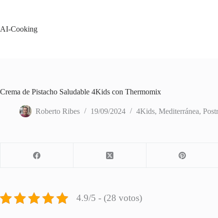
Saltar
al
contenido
AI-Cooking
Crema de Pistacho Saludable 4Kids con Thermomix
Roberto Ribes
19/09/2024
4Kids
,
Mediterránea
,
Post
4.9/5 - (28 votos)