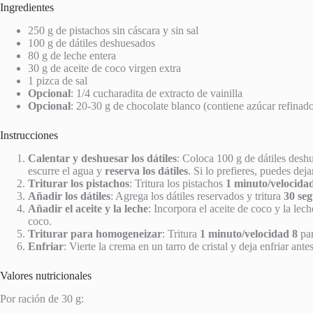
Ingredientes
250 g de pistachos sin cáscara y sin sal
100 g de dátiles deshuesados
80 g de leche entera
30 g de aceite de coco virgen extra
1 pizca de sal
Opcional
: 1/4 cucharadita de extracto de vainilla
Opcional
: 20-30 g de chocolate blanco (contiene azúcar refinad
Instrucciones
Calentar y deshuesar los dátiles
: Coloca 100 g de dátiles des
escurre el agua y
reserva los dátiles
. Si lo prefieres, puedes dej
Triturar los pistachos
: Tritura los pistachos
1 minuto/velocida
Añadir los dátiles
: Agrega los dátiles reservados y tritura
30 se
Añadir el aceite y la leche
: Incorpora el aceite de coco y la lec
coco.
Triturar para homogeneizar
: Tritura
1 minuto/velocidad 8
par
Enfriar
: Vierte la crema en un tarro de cristal y deja enfriar an
Valores nutricionales
Por ración de 30 g: