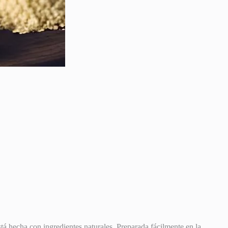
stá hecha con ingredientes naturales. Preparada fácilmente en la