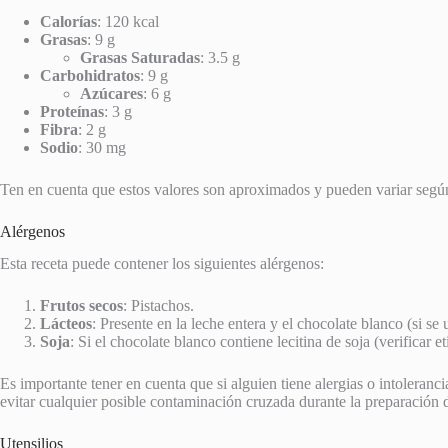
Calorías
: 120 kcal
Grasas
: 9 g
Grasas Saturadas
: 3.5 g
Carbohidratos
: 9 g
Azúcares
: 6 g
Proteínas
: 3 g
Fibra
: 2 g
Sodio
: 30 mg
Ten en cuenta que estos valores son aproximados y pueden variar según l
Alérgenos
Esta receta puede contener los siguientes alérgenos:
Frutos secos
: Pistachos.
Lácteos
: Presente en la leche entera y el chocolate blanco (si se 
Soja
: Si el chocolate blanco contiene lecitina de soja (verificar et
Es importante tener en cuenta que si alguien tiene alergias o intoleranc
evitar cualquier posible contaminación cruzada durante la preparación d
Utensilios