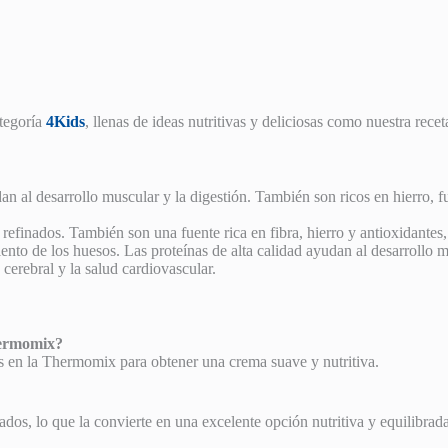
ategoría
4Kids
, llenas de ideas nutritivas y deliciosas como nuestra rece
dan al desarrollo muscular y la digestión. También son ricos en hierro, 
 refinados. También son una fuente rica en fibra, hierro y antioxidante
iento de los huesos. Las proteínas de alta calidad ayudan al desarrollo m
 cerebral y la salud cardiovascular.
hermomix?
ntes en la Thermomix para obtener una crema suave y nutritiva.
inados, lo que la convierte en una excelente opción nutritiva y equilibrad