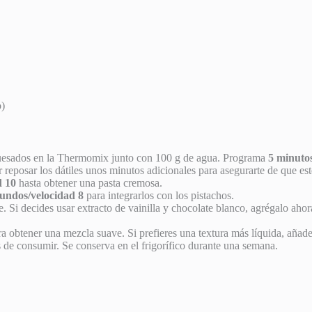
o)
huesados en la Thermomix junto con 100 g de agua. Programa
5 minuto
ar reposar los dátiles unos minutos adicionales para asegurarte de que e
d 10
hasta obtener una pasta cremosa.
gundos/velocidad 8
para integrarlos con los pistachos.
he. Si decides usar extracto de vainilla y chocolate blanco, agrégalo ah
a obtener una mezcla suave. Si prefieres una textura más líquida, aña
tes de consumir. Se conserva en el frigorífico durante una semana.