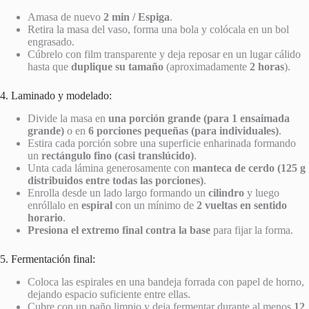
Amasa de nuevo
2 min / Espiga
.
Retira la masa del vaso, forma una bola y colócala en un bol
engrasado.
Cúbrelo con film transparente y deja reposar en un lugar cálido
hasta que
duplique su tamaño
(aproximadamente
2 horas
).
4. Laminado y modelado:
Divide la masa en
una porción grande (para 1 ensaimada
grande)
o en
6 porciones pequeñas (para individuales)
.
Estira cada porción sobre una superficie enharinada formando
un
rectángulo fino (casi translúcido)
.
Unta cada lámina generosamente con
manteca de cerdo (125 g
distribuidos entre todas las porciones)
.
Enrolla desde un lado largo formando un
cilindro
y luego
enróllalo en
espiral
con un mínimo de
2 vueltas en sentido
horario
.
Presiona el extremo final contra la base
para fijar la forma.
5. Fermentación final:
Coloca las espirales en una bandeja forrada con papel de horno,
dejando espacio suficiente entre ellas.
Cubre con un paño limpio y deja fermentar durante al menos
12