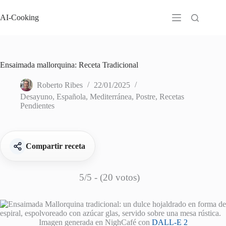
Saltar
al
AI-Cooking
contenido
Ensaimada mallorquina: Receta Tradicional
Roberto Ribes
22/01/2025
Desayuno
,
Española
,
Mediterránea
,
Postre
,
Recetas
Pendientes
Compartir receta
5/5 - (20 votos)
Imagen generada en NighCafé con
DALL-E 2