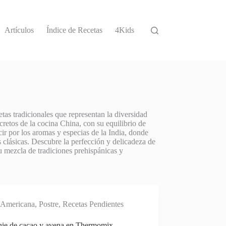
Artículos
Índice de Recetas
4Kids
tas tradicionales que representan la diversidad
cretos de la cocina China, con su equilibrio de
cir por los aromas y especias de la India, donde
s clásicas. Descubre la perfección y delicadeza de
u mezcla de tradiciones prehispánicas y
Americana
,
Postre
,
Recetas Pendientes
ie de cacao y avena en Thermomix