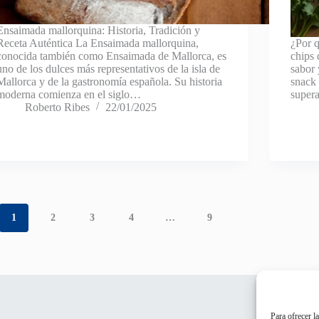
Ensaimada mallorquina: Historia, Tradición y
Receta Auténtica La Ensaimada mallorquina,
¿Por q
conocida también como Ensaimada de Mallorca, es
chips 
uno de los dulces más representativos de la isla de
sabor 
Mallorca y de la gastronomía española. Su historia
snack 
moderna comienza en el siglo…
supera
Roberto Ribes
22/01/2025
1
2
3
4
…
9
Para ofrecer l