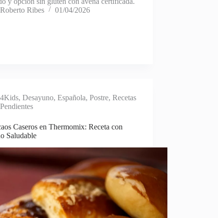
do y opción sin gluten con avena certificada.
Roberto Ribes
01/04/2026
4Kids
,
Desayuno
,
Española
,
Postre
,
Recetas
Pendientes
caos Caseros en Thermomix: Receta con
no Saludable