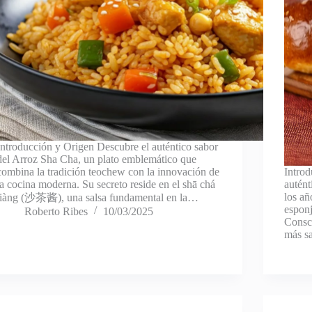
Introducción y Origen Descubre el auténtico sabor
del Arroz Sha Cha, un plato emblemático que
combina la tradición teochew con la innovación de
Introd
la cocina moderna. Su secreto reside en el shā chá
autént
los añ
jiàng (沙茶酱), una salsa fundamental en la…
esponj
Roberto Ribes
10/03/2025
Consci
más s