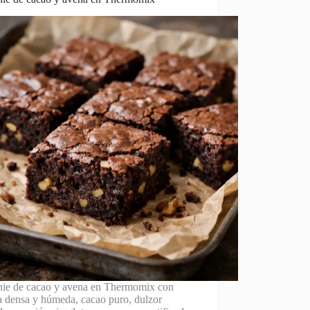
ie de cacao y avena en Thermomix con
a densa y húmeda, cacao puro, dulzor