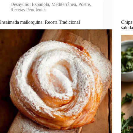
Desayuno
,
Española
,
Mediterránea
,
Postre
,
Recetas Pendientes
Ensaimada mallorquina: Receta Tradicional
Chips 
saluda