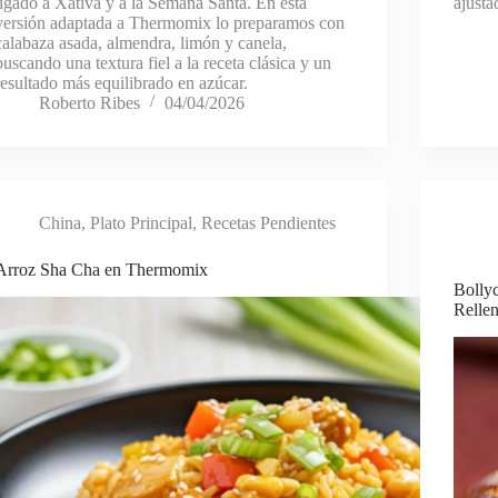
ligado a Xàtiva y a la Semana Santa. En esta
ajusta
versión adaptada a Thermomix lo preparamos con
calabaza asada, almendra, limón y canela,
buscando una textura fiel a la receta clásica y un
resultado más equilibrado en azúcar.
Roberto Ribes
04/04/2026
China
,
Plato Principal
,
Recetas Pendientes
Arroz Sha Cha en Thermomix
Bolly
Relle