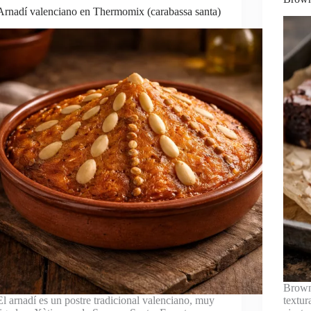
Arnadí valenciano en Thermomix (carabassa santa)
Brown
El arnadí es un postre tradicional valenciano, muy
textur