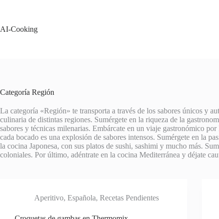
Saltar
al
contenido
AI-Cooking
Categoría
Región
La categoría «Región» te transporta a través de los sabores únicos y au
culinaria de distintas regiones. Sumérgete en la riqueza de la gastronom
sabores y técnicas milenarias. Embárcate en un viaje gastronómico por l
cada bocado es una explosión de sabores intensos. Sumérgete en la pasión
la cocina Japonesa, con sus platos de sushi, sashimi y mucho más. Sumé
coloniales. Por último, adéntrate en la cocina Mediterránea y déjate caut
Aperitivo
,
Española
,
Recetas Pendientes
Croquetas de gambas en Thermomix