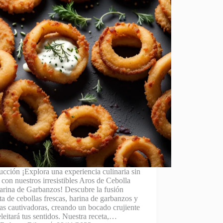
ucción ¡Explora una experiencia culinaria sin
 con nuestros irresistibles Aros de Cebolla
arina de Garbanzos! Descubre la fusión
ta de cebollas frescas, harina de garbanzos y
as cautivadoras, creando un bocado crujiente
leitará tus sentidos. Nuestra receta,…