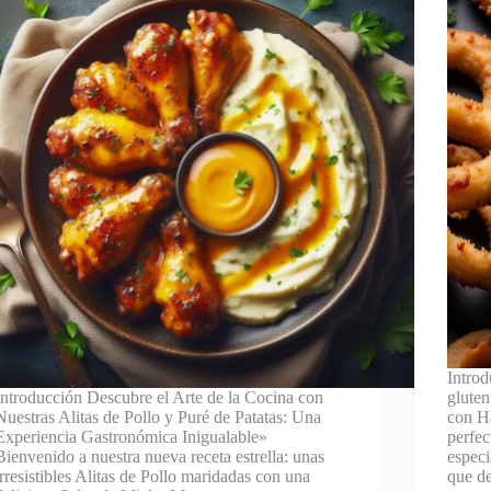
Introd
Introducción Descubre el Arte de la Cocina con
gluten
Nuestras Alitas de Pollo y Puré de Patatas: Una
con H
Experiencia Gastronómica Inigualable»
perfec
Bienvenido a nuestra nueva receta estrella: unas
especi
irresistibles Alitas de Pollo maridadas con una
que de