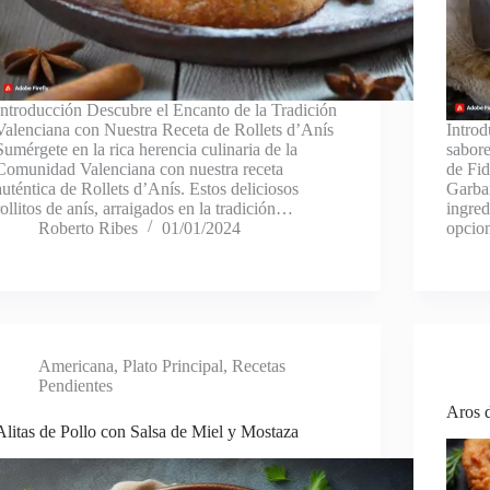
Introducción Descubre el Encanto de la Tradición
Valenciana con Nuestra Receta de Rollets d’Anís
Intro
Sumérgete en la rica herencia culinaria de la
sabore
Comunidad Valenciana con nuestra receta
de Fi
auténtica de Rollets d’Anís. Estos deliciosos
Garban
rollitos de anís, arraigados en la tradición…
ingred
Roberto Ribes
01/01/2024
opcion
Americana
,
Plato Principal
,
Recetas
Pendientes
Aros 
Alitas de Pollo con Salsa de Miel y Mostaza