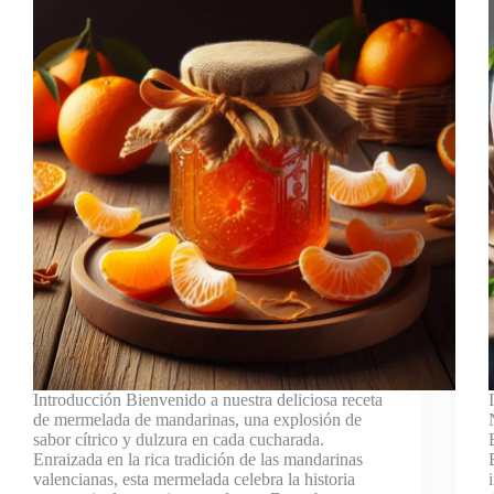
Introducción Bienvenido a nuestra deliciosa receta
de mermelada de mandarinas, una explosión de
sabor cítrico y dulzura en cada cucharada.
Enraizada en la rica tradición de las mandarinas
valencianas, esta mermelada celebra la historia