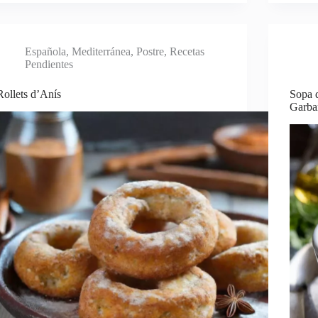
Española
,
Mediterránea
,
Postre
,
Recetas
Pendientes
Rollets d’Anís
Sopa 
Garba