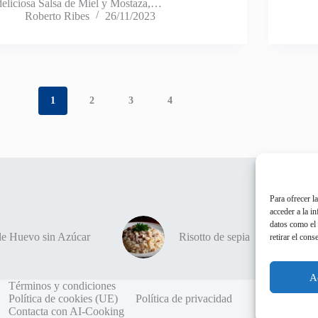
deliciosa Salsa de Miel y Mostaza,…
Roberto Ribes
26/11/2023
1
2
3
4
Para ofrecer l
acceder a la i
datos como el 
 de Huevo sin Azúcar
Risotto de sepia
retirar el cons
A
Términos y condiciones
Política de cookies (UE)
Política de privacidad
Contacta con AI-Cooking