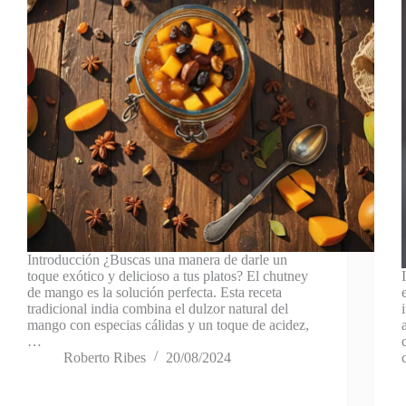
Introducción ¿Buscas una manera de darle un
toque exótico y delicioso a tus platos? El chutney
de mango es la solución perfecta. Esta receta
tradicional india combina el dulzor natural del
mango con especias cálidas y un toque de acidez,
…
Roberto Ribes
20/08/2024