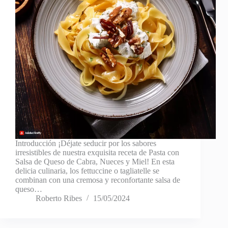
Introducción ¡Déjate seducir por los sabores
irresistibles de nuestra exquisita receta de Pasta con
Salsa de Queso de Cabra, Nueces y Miel! En esta
delicia culinaria, los fettuccine o tagliatelle se
combinan con una cremosa y reconfortante salsa de
queso…
Roberto Ribes
15/05/2024