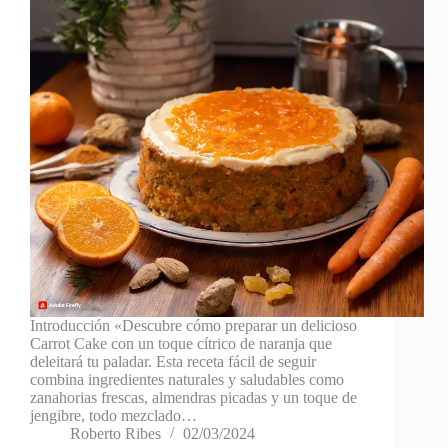
Introducción «Descubre cómo preparar un delicioso
Carrot Cake con un toque cítrico de naranja que
deleitará tu paladar. Esta receta fácil de seguir
combina ingredientes naturales y saludables como
zanahorias frescas, almendras picadas y un toque de
jengibre, todo mezclado…
Roberto Ribes
02/03/2024